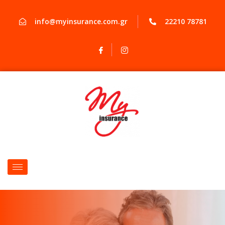
info@myinsurance.com.gr
22210 78781